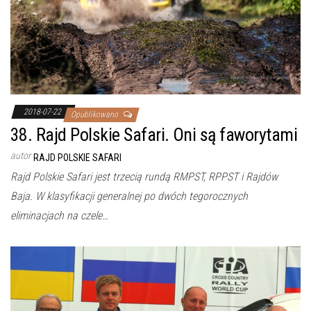
2018-07-22
Opublikowano
38. Rajd Polskie Safari. Oni są faworytami
autor
RAJD POLSKIE SAFARI
Rajd Polskie Safari jest trzecią rundą RMPST, RPPST i Rajdów
Baja. W klasyfikacji generalnej po dwóch tegorocznych
eliminacjach na czele…