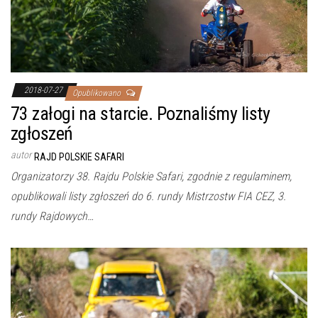
2018-07-27
Opublikowano
73 załogi na starcie. Poznaliśmy listy
zgłoszeń
autor
RAJD POLSKIE SAFARI
Organizatorzy 38. Rajdu Polskie Safari, zgodnie z regulaminem,
opublikowali listy zgłoszeń do 6. rundy Mistrzostw FIA CEZ, 3.
rundy Rajdowych…