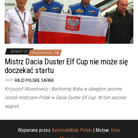
2018-07-13
Opublikowano
Mistrz Dacia Duster Elf Cup nie może się
doczekać startu
autor
RAJD POLSKIE SAFARI
Krzysztof Wicentowicz i Bartłomiej Boba w ubiegłym sezonie
zostali mistrzami Polski w Dacia Duster Elf Cup. W tym sezonie
wygrali…
Wspierane przez
Automobilklub Polski
|
Motyw:
Envo