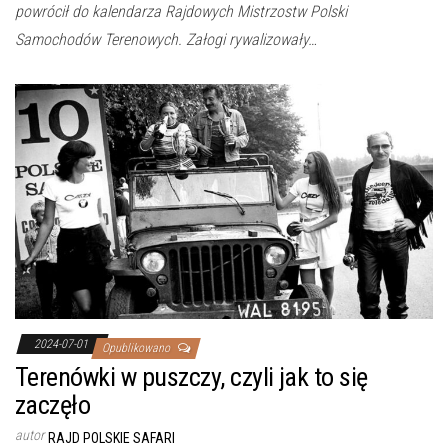
powrócił do kalendarza Rajdowych Mistrzostw Polski
Samochodów Terenowych. Załogi rywalizowały…
2024-07-01
Opublikowano
Terenówki w puszczy, czyli jak to się
zaczęło
autor
RAJD POLSKIE SAFARI