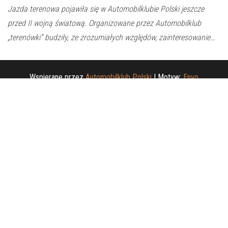
Jazda terenowa pojawiła się w Automobilklubie Polski jeszcze
przed II wojną światową. Organizowane przez Automobilklub
„terenówki” budziły, ze zrozumiałych względów, zainteresowanie…
Wspierane przez
Automobilklub Polski
|
Motyw:
Envo
Magazine